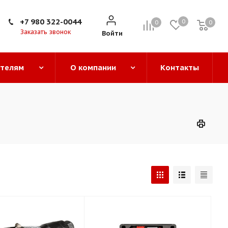
+7 980 322-0044
0
0
0
0
Заказать звонок
Войти
ателям
О компании
Контакты