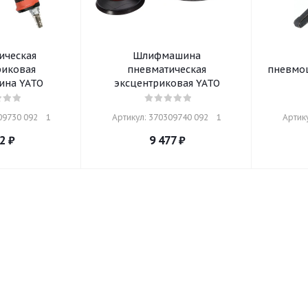
ическая
Шлифмашина
риковая
пневматическая
пневмо
на YATO
эксцентриковая YATO
9730 092    1
Артикул: 370309740 092    1
Артику
2
₽
9 477
₽