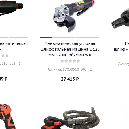
евматическая
Пневматическая угловая
П
R
шлифовальная машина D125
шлифма
мм 12000 об/мин WR
310  092    1
Артику
Артикул: 17038560  092    1
89
₽
27 413
₽