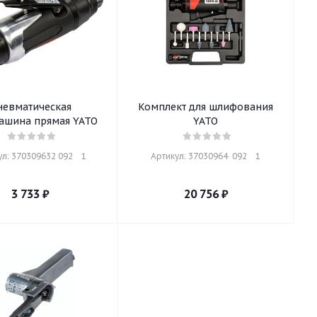
невматическая
Комплект для шлифования
шина прямая YATO
YATO
л: 370309632 092    1
Артикул: 37030964  092    1
3 733
₽
20 756
₽