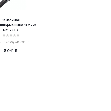
Ленточная
шлифмашина 10х330
мм YATO
л: 370309741 092    1
8 041
₽