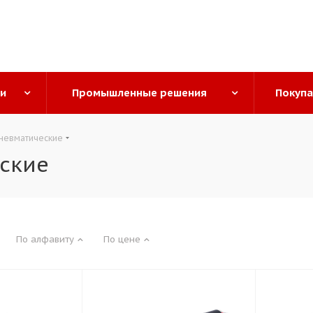
ги
Промышленные решения
Покуп
невматические
ские
По алфавиту
По цене